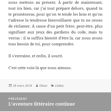
nous mettons au présent. À partir de maintenant,
tout ira bien, car j’ai tout préparé dehors, quand tu
te promèneras, pour qu’on te tende les bras et qu’on
t’adresse la tendresse bienveillante que tu ne cesses
de réclamer. À cause d’un petit frère, peut-être, plus
signifiant aux yeux des gardiens du code, mais tu
verras : il te suffira bientôt d’être là, car nous avons
tous besoin de toi, pour comprendre.
Il s’entraîne, et enfin, il sourit.
C’est cette voie-là que nous aimons.
Publié
Auteur
Catégories
28 mars 2018
Oliver
L'édito
le
Navigation
PRÉCÉDENT
de
L’aventure littéraire continue
Article
l’article
précédent :