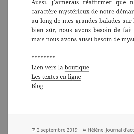
Aussi, j’aimerais réaffirmer que
caractère mystérieux de notre démarch
au long de mes grandes balades sur le
bien sûr, nous avons besoin de fait r
mais nous avons aussi besoin de myst
********
Lien vers la
boutique
Les textes en ligne
Blog
Publié
Catégories
2 septembre 2019
Hélène
,
Journal d'act